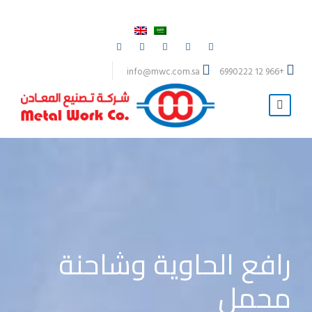
info@mwc.com.sa
+966 12 6990222
رافع الحاوية وشاحنة
محمل